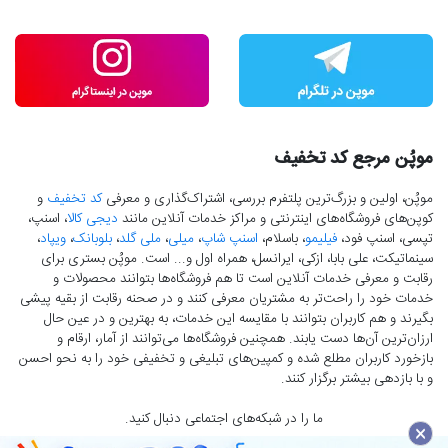
موپُن مرجع کد تخفیف
موپُن، اولین و بزرگ‌ترین پلتفرم بررسی، اشتراک‌گذاری و معرفی
کد تخفیف
و
کوپن‌های فروشگاه‌های اینترنتی و مراکز خدمات آنلاین مانند
دیجی کالا
، اسنپ،
تپسی، اسنپ فود،
فیلیمو
، باسلام،
اسنپ شاپ
،
میلی
،
ملی گلد
،
بلوبانک
،
ویپاد
،
سینماتیکت، علی بابا، ازکی، ایرانسل، همراه اول و... است. موپُن بستری برای
رقابت و معرفی خدمات آنلاین است تا هم فروشگاه‌ها بتوانند محصولات و
خدمات خود را راحت‌تر به مشتریان معرفی کنند و در صحنه رقابت از بقیه پیشی
بگیرند و هم کاربران بتوانند با مقایسه این خدمات، به بهترین و در عین حال
ارزان‌ترین آن‌ها دست‌ یابند. همچنین فروشگاه‌ها می‌توانند از آمار، ارقام و
بازخورد کاربران مطلع شده و کمپین‌های تبلیغی و تخفیفی خود را به نحو احسن
و با بازدهی بیشتر برگزار کنند.
ما را در شبکه‌های اجتماعی دنبال کنید.
×