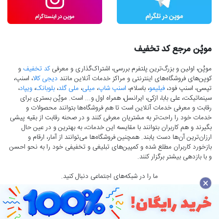
موپُن مرجع کد تخفیف
موپُن، اولین و بزرگ‌ترین پلتفرم بررسی، اشتراک‌گذاری و معرفی
کد تخفیف
و
کوپن‌های فروشگاه‌های اینترنتی و مراکز خدمات آنلاین مانند
دیجی کالا
، اسنپ،
تپسی، اسنپ فود،
فیلیمو
، باسلام،
اسنپ شاپ
،
میلی
،
ملی گلد
،
بلوبانک
،
ویپاد
،
سینماتیکت، علی بابا، ازکی، ایرانسل، همراه اول و... است. موپُن بستری برای
رقابت و معرفی خدمات آنلاین است تا هم فروشگاه‌ها بتوانند محصولات و
خدمات خود را راحت‌تر به مشتریان معرفی کنند و در صحنه رقابت از بقیه پیشی
بگیرند و هم کاربران بتوانند با مقایسه این خدمات، به بهترین و در عین حال
ارزان‌ترین آن‌ها دست‌ یابند. همچنین فروشگاه‌ها می‌توانند از آمار، ارقام و
بازخورد کاربران مطلع شده و کمپین‌های تبلیغی و تخفیفی خود را به نحو احسن
و با بازدهی بیشتر برگزار کنند.
ما را در شبکه‌های اجتماعی دنبال کنید.
×