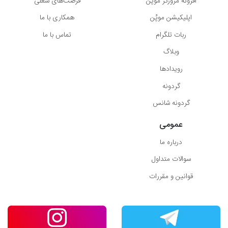
افزونه مرورگر موپُن
فرصت‌های شغلی
اپلیکیشن موپُن
همکاری با ما
ربات تلگرام
تماس با ما
وبلاگ
رویدادها
گردونه
گردونه شانس
عمومی
درباره ما
سوالات متداول
قوانین و مقررات