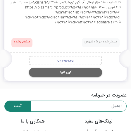
کد تخفیف 150 هزار تومانی آب گرم کن شیائومی Scishare S2305 بیز اسمارت اعتبار
تا 6 شهریور 1400 https://bizsmart.ir/product/%d8%a2%d8%a8-
%da%af%d8%b1%d9%85%da%a9%d9%86-
%d8%b4%db%8c%d8%a7%d8%a6%d9%88%d9%85%db%8c-
%d9%85%d8%af%d9%84-scishare-s2305/
منتشر شده در 05 شهریور
منقضی شده
QF4YDVXG
کپی کنید
عضویت در خبرنامه
ثبت
لینک‌های مفید
همکاری با ما