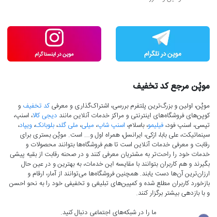
موپُن مرجع کد تخفیف
موپُن، اولین و بزرگ‌ترین پلتفرم بررسی، اشتراک‌گذاری و معرفی
کد تخفیف
و
کوپن‌های فروشگاه‌های اینترنتی و مراکز خدمات آنلاین مانند
دیجی کالا
، اسنپ،
تپسی، اسنپ فود،
فیلیمو
، باسلام،
اسنپ شاپ
،
میلی
،
ملی گلد
،
بلوبانک
،
ویپاد
،
سینماتیکت، علی بابا، ازکی، ایرانسل، همراه اول و... است. موپُن بستری برای
رقابت و معرفی خدمات آنلاین است تا هم فروشگاه‌ها بتوانند محصولات و
خدمات خود را راحت‌تر به مشتریان معرفی کنند و در صحنه رقابت از بقیه پیشی
بگیرند و هم کاربران بتوانند با مقایسه این خدمات، به بهترین و در عین حال
ارزان‌ترین آن‌ها دست‌ یابند. همچنین فروشگاه‌ها می‌توانند از آمار، ارقام و
بازخورد کاربران مطلع شده و کمپین‌های تبلیغی و تخفیفی خود را به نحو احسن
و با بازدهی بیشتر برگزار کنند.
ما را در شبکه‌های اجتماعی دنبال کنید.