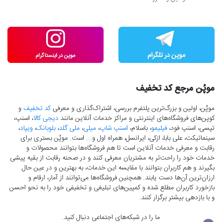
موپُن مرجع کد تخفیف
موپُن، اولین و بزرگ‌ترین پلتفرم بررسی، اشتراک‌گذاری و معرفی
کد تخفیف
و
کوپن‌های فروشگاه‌های اینترنتی و مراکز خدمات آنلاین مانند
دیجی کالا
، اسنپ،
تپسی، اسنپ فود،
فیلیمو
، باسلام،
اسنپ شاپ
،
میلی
،
ملی گلد
،
بلوبانک
،
ویپاد
،
سینماتیکت، علی بابا، ازکی، ایرانسل، همراه اول و... است. موپُن بستری برای
رقابت و معرفی خدمات آنلاین است تا هم فروشگاه‌ها بتوانند محصولات و
خدمات خود را راحت‌تر به مشتریان معرفی کنند و در صحنه رقابت از بقیه پیشی
بگیرند و هم کاربران بتوانند با مقایسه این خدمات، به بهترین و در عین حال
ارزان‌ترین آن‌ها دست‌ یابند. همچنین فروشگاه‌ها می‌توانند از آمار، ارقام و
بازخورد کاربران مطلع شده و کمپین‌های تبلیغی و تخفیفی خود را به نحو احسن
و با بازدهی بیشتر برگزار کنند.
ما را در شبکه‌های اجتماعی دنبال کنید.