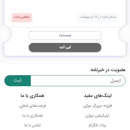
منتشر شده در 12 اردیبهشت
منقضی شده
fetraval
کپی کنید
عضویت در خبرنامه
ثبت
لینک‌های مفید
همکاری با ما
افزونه مرورگر موپُن
فرصت‌های شغلی
اپلیکیشن موپُن
همکاری با ما
ربات تلگرام
تماس با ما