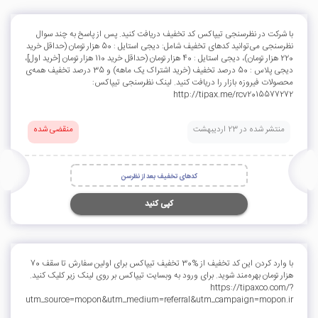
با شرکت در نظرسنجی تیپاکس کد تخفیف دریافت کنید. پس از پاسخ به چند سوال
نظرسنجی می‌توانید کدهای تخفیف شامل: دیجی استایل : 50 هزار تومان (حداقل خرید
220 هزار تومان)، دیجی استایل : 40 هزار تومان (حداقل خرید 110 هزار تومان [خرید اول]،
دیجی پلاس : 50 درصد تخفیف (خرید اشتراک یک ماهه) و 35 درصد تخفیف همه‌ی
محصولات فیروزه بازار را دریافت کنید. لینک نظرسنجی تیپاکس:
http://tipax.me/rcv2015577272
منتشر شده در 23 اردیبهشت
منقضی شده
کدهای تخفیف بعد از نظرسن
کپی کنید
با وارد کردن این کد تخفیف از %30 تخفیف تیپاکس برای اولین سفارش تا سقف 70
هزار تومان بهره‌مند شوید. برای ورود به وبسایت تیپاکس بر روی لینک زیر کلیک کنید.
https://tipaxco.com/?
utm_source=mopon&utm_medium=referral&utm_campaign=mopon.ir