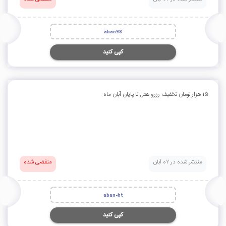
aban98
کپی کنید
15 هزار تومان تخفیف رزرو هتل تا پایان آبان ماه
منتشر شده در 02 آبان
منقضی شده
aban-ht
کپی کنید