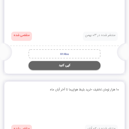
منتشر شده در 03 بهمن
منقضی شده
Ht4ba
کپی کنید
10 هزار تومان تخفیف خرید بلیط هواپیما تا آخر آبان ماه
منتشر شده در 02 آبان
منقضی شده