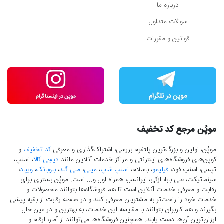
درباره ما
سوالات متداول
قوانین و مقررات
موپُن مرجع کد تخفیف
موپُن، اولین و بزرگ‌ترین پلتفرم بررسی، اشتراک‌گذاری و معرفی
کد تخفیف
و
کوپن‌های فروشگاه‌های اینترنتی و مراکز خدمات آنلاین مانند
دیجی کالا
، اسنپ،
تپسی، اسنپ فود،
فیلیمو
، باسلام،
اسنپ شاپ
،
میلی
،
ملی گلد
،
بلوبانک
،
ویپاد
،
سینماتیکت، علی بابا، ازکی، ایرانسل، همراه اول و... است. موپُن بستری برای
رقابت و معرفی خدمات آنلاین است تا هم فروشگاه‌ها بتوانند محصولات و
خدمات خود را راحت‌تر به مشتریان معرفی کنند و در صحنه رقابت از بقیه پیشی
بگیرند و هم کاربران بتوانند با مقایسه این خدمات، به بهترین و در عین حال
ارزان‌ترین آن‌ها دست‌ یابند. همچنین فروشگاه‌ها می‌توانند از آمار، ارقام و