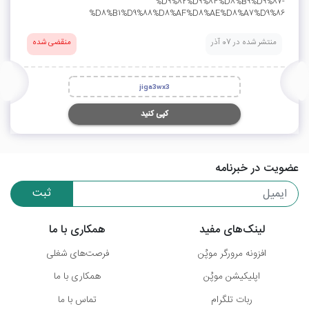
%D9%82%D9%84%D8%B9%D9%87-
%D8%B1%D9%88%D8%AF%D8%AE%D8%A7%D9%86
منتشر شده در 07 آذر
منقضی شده
jiga3wx3
کپی کنید
عضویت در خبرنامه
ثبت
لینک‌های مفید
همکاری با ما
افزونه مرورگر موپُن
فرصت‌های شغلی
اپلیکیشن موپُن
همکاری با ما
ربات تلگرام
تماس با ما