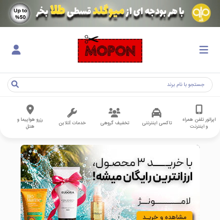
اپراتور تلفن همراه
رزرو هواپیما و
تاکسی اینترنتی
تخفیف گروهی
خدمات آنلاین
و اینترنت
هتل