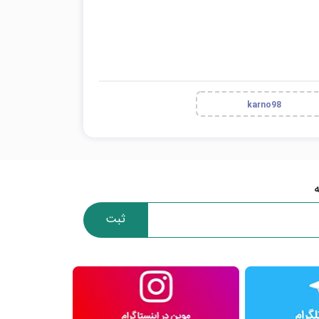
karno98
ثبت