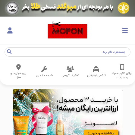
اپراتور تلفن همراه
رزرو هواپیما و
تاکسی اینترنتی
تخفیف گروهی
خدمات آنلاین
و اینترنت
هتل