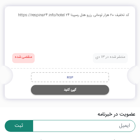
کد تخفیف 20 هزار تومانی رزرو هتل رسپینا 24 https://respina24.info/hotel
منتشر شده در 13 دی
منقضی شده
RSP
کپی کنید
عضویت در خبرنامه
ثبت