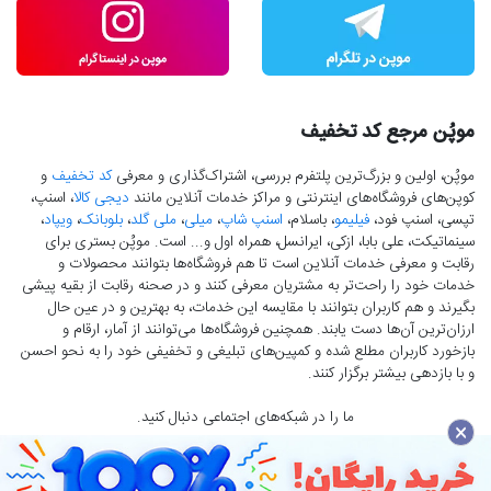
موپُن مرجع کد تخفیف
موپُن، اولین و بزرگ‌ترین پلتفرم بررسی، اشتراک‌گذاری و معرفی
کد تخفیف
و
کوپن‌های فروشگاه‌های اینترنتی و مراکز خدمات آنلاین مانند
دیجی کالا
، اسنپ،
تپسی، اسنپ فود،
فیلیمو
، باسلام،
اسنپ شاپ
،
میلی
،
ملی گلد
،
بلوبانک
،
ویپاد
،
سینماتیکت، علی بابا، ازکی، ایرانسل، همراه اول و... است. موپُن بستری برای
رقابت و معرفی خدمات آنلاین است تا هم فروشگاه‌ها بتوانند محصولات و
خدمات خود را راحت‌تر به مشتریان معرفی کنند و در صحنه رقابت از بقیه پیشی
بگیرند و هم کاربران بتوانند با مقایسه این خدمات، به بهترین و در عین حال
ارزان‌ترین آن‌ها دست‌ یابند. همچنین فروشگاه‌ها می‌توانند از آمار، ارقام و
بازخورد کاربران مطلع شده و کمپین‌های تبلیغی و تخفیفی خود را به نحو احسن
و با بازدهی بیشتر برگزار کنند.
ما را در شبکه‌های اجتماعی دنبال کنید.
×