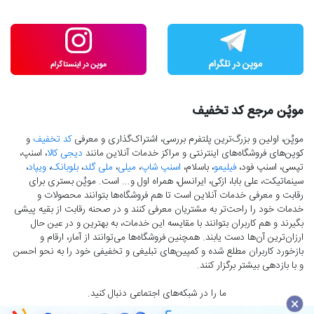
موپُن مرجع کد تخفیف
موپُن، اولین و بزرگ‌ترین پلتفرم بررسی، اشتراک‌گذاری و معرفی
کد تخفیف
و
کوپن‌های فروشگاه‌های اینترنتی و مراکز خدمات آنلاین مانند
دیجی کالا
، اسنپ،
تپسی، اسنپ فود،
فیلیمو
، باسلام،
اسنپ شاپ
،
میلی
،
ملی گلد
،
بلوبانک
،
ویپاد
،
سینماتیکت، علی بابا، ازکی، ایرانسل، همراه اول و... است. موپُن بستری برای
رقابت و معرفی خدمات آنلاین است تا هم فروشگاه‌ها بتوانند محصولات و
خدمات خود را راحت‌تر به مشتریان معرفی کنند و در صحنه رقابت از بقیه پیشی
بگیرند و هم کاربران بتوانند با مقایسه این خدمات، به بهترین و در عین حال
ارزان‌ترین آن‌ها دست‌ یابند. همچنین فروشگاه‌ها می‌توانند از آمار، ارقام و
بازخورد کاربران مطلع شده و کمپین‌های تبلیغی و تخفیفی خود را به نحو احسن
و با بازدهی بیشتر برگزار کنند.
ما را در شبکه‌های اجتماعی دنبال کنید.
×