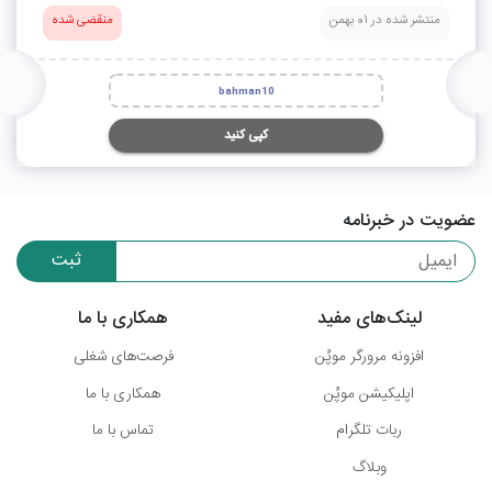
منتشر شده در 01 بهمن
منقضی شده
bahman10
کپی کنید
عضویت در خبرنامه
ثبت
لینک‌های مفید
همکاری با ما
افزونه مرورگر موپُن
فرصت‌های شغلی
اپلیکیشن موپُن
همکاری با ما
ربات تلگرام
تماس با ما
وبلاگ