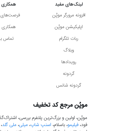
لینک‌های مفید
همکاری ب
افزونه مرورگر موپُن
فرصت‌های 
اپلیکیشن موپُن
همکاری با
ربات تلگرام
تماس با 
وبلاگ
رویدادها
گردونه
گردونه شانس
موپُن مرجع کد تخفیف
موپُن، اولین و بزرگ‌ترین پلتفرم بررسی، اشتراک‌
فود،
فیلیمو
، باسلام،
اسنپ شاپ
،
میلی
،
ملی گلد
،