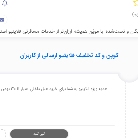
گان و تست‌شده. با موپُن همیشه ارزان‌تر از خدمات مسافرتی فلایتیو استف
کوپن و کد تخفیف فلایتیو ارسالی از کاربران
هديه ويژه فلايتيو به شما براي خريد هتل داخلي اعتبار تا 30 بهمن 1398
کپی کنید