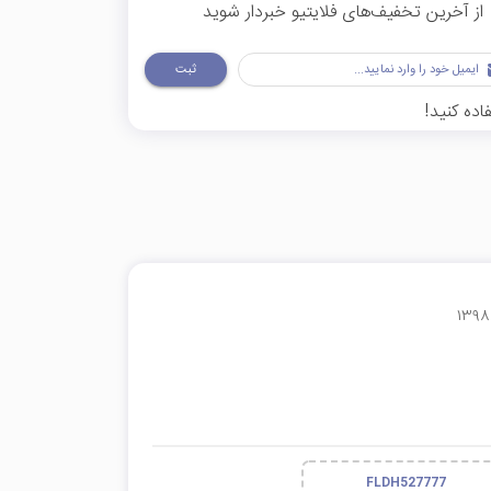
از آخرین تخفیف‌های فلایتیو خبردار شوید
ثبت
اده کنید!
FLDH527777