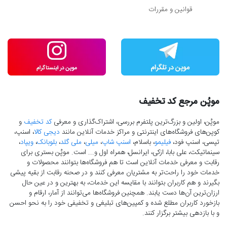
قوانین و مقررات
موپُن مرجع کد تخفیف
موپُن، اولین و بزرگ‌ترین پلتفرم بررسی، اشتراک‌گذاری و معرفی
کد تخفیف
و
کوپن‌های فروشگاه‌های اینترنتی و مراکز خدمات آنلاین مانند
دیجی کالا
، اسنپ،
تپسی، اسنپ فود،
فیلیمو
، باسلام،
اسنپ شاپ
،
میلی
،
ملی گلد
،
بلوبانک
،
ویپاد
،
سینماتیکت، علی بابا، ازکی، ایرانسل، همراه اول و... است. موپُن بستری برای
رقابت و معرفی خدمات آنلاین است تا هم فروشگاه‌ها بتوانند محصولات و
خدمات خود را راحت‌تر به مشتریان معرفی کنند و در صحنه رقابت از بقیه پیشی
بگیرند و هم کاربران بتوانند با مقایسه این خدمات، به بهترین و در عین حال
ارزان‌ترین آن‌ها دست‌ یابند. همچنین فروشگاه‌ها می‌توانند از آمار، ارقام و
بازخورد کاربران مطلع شده و کمپین‌های تبلیغی و تخفیفی خود را به نحو احسن
و با بازدهی بیشتر برگزار کنند.