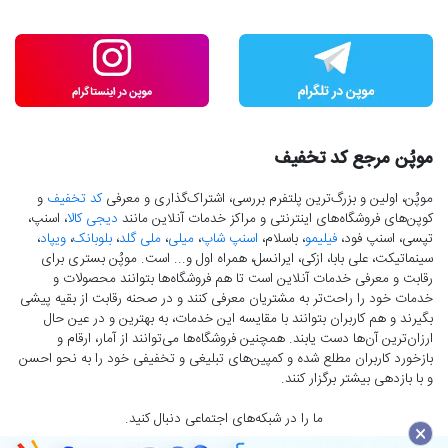
موپُن مرجع کد تخفیف
موپُن، اولین و بزرگ‌ترین پلتفرم بررسی، اشتراک‌گذاری و معرفی
کد تخفیف
و
کوپن‌های فروشگاه‌های اینترنتی و مراکز خدمات آنلاین مانند
دیجی کالا
، اسنپ،
تپسی، اسنپ فود،
فیلیمو
، باسلام،
اسنپ شاپ
،
میلی
،
ملی گلد
،
بلوبانک
،
ویپاد
،
سینماتیکت، علی بابا، ازکی، ایرانسل، همراه اول و... است. موپُن بستری برای
رقابت و معرفی خدمات آنلاین است تا هم فروشگاه‌ها بتوانند محصولات و
خدمات خود را راحت‌تر به مشتریان معرفی کنند و در صحنه رقابت از بقیه پیشی
بگیرند و هم کاربران بتوانند با مقایسه این خدمات، به بهترین و در عین حال
ارزان‌ترین آن‌ها دست‌ یابند. همچنین فروشگاه‌ها می‌توانند از آمار، ارقام و
بازخورد کاربران مطلع شده و کمپین‌های تبلیغی و تخفیفی خود را به نحو احسن
و با بازدهی بیشتر برگزار کنند.
ما را در شبکه‌های اجتماعی دنبال کنید.
×