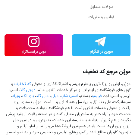
سوالات متداول
قوانین و مقررات
موپُن مرجع کد تخفیف
موپُن، اولین و بزرگ‌ترین پلتفرم بررسی، اشتراک‌گذاری و معرفی
کد تخفیف
و
کوپن‌های فروشگاه‌های اینترنتی و مراکز خدمات آنلاین مانند
دیجی کالا
، اسنپ،
تپسی، اسنپ فود،
فیلیمو
، باسلام،
اسنپ شاپ
،
میلی
،
ملی گلد
،
بلوبانک
،
ویپاد
،
سینماتیکت، علی بابا، ازکی، ایرانسل، همراه اول و... است. موپُن بستری برای
رقابت و معرفی خدمات آنلاین است تا هم فروشگاه‌ها بتوانند محصولات و
خدمات خود را راحت‌تر به مشتریان معرفی کنند و در صحنه رقابت از بقیه پیشی
بگیرند و هم کاربران بتوانند با مقایسه این خدمات، به بهترین و در عین حال
ارزان‌ترین آن‌ها دست‌ یابند. همچنین فروشگاه‌ها می‌توانند از آمار، ارقام و
بازخورد کاربران مطلع شده و کمپین‌های تبلیغی و تخفیفی خود را به نحو احسن