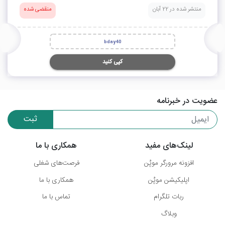
منتشر شده در 22 آبان
منقضی شده
bday40
کپی کنید
عضویت در خبرنامه
ثبت
لینک‌های مفید
همکاری با ما
افزونه مرورگر موپُن
فرصت‌های شغلی
اپلیکیشن موپُن
همکاری با ما
ربات تلگرام
تماس با ما
وبلاگ