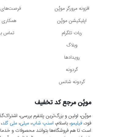
افزونه مرورگر موپُن
فرصت‌های 
اپلیکیشن موپُن
همکاری با
ربات تلگرام
تماس با 
وبلاگ
رویدادها
گردونه
گردونه شانس
موپُن مرجع کد تخفیف
موپُن، اولین و بزرگ‌ترین پلتفرم بررسی، اشتراک‌
فود،
فیلیمو
، باسلام،
اسنپ شاپ
،
میلی
،
ملی گلد
،
است تا هم فروشگاه‌ها بتوانند محصولات و خدمات 