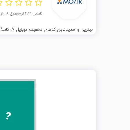
(امتیاز ۴.۴۴ از مجموع ۱۸ رای)
بهترین و جدیدترین کدهای تخفیف موبایل 7، کاملاً رایگان و تست‌شده. با موپُن همیشه ارزان‌تر از فروشگاه اینترنتی موبایل 7 خرید کنید!