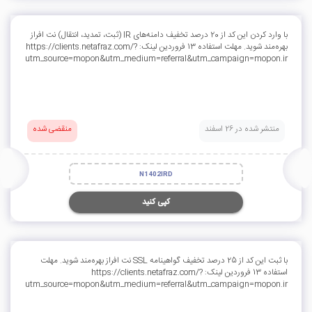
با وارد کردن این کد از 20 درصد تخفیف دامنه‌های IR (ثبت، تمدید، انتقال) نت افراز
بهره‌مند شوید. مهلت استفاده 13 فروردین لینک:‌ https://clients.netafraz.com/?
utm_source=mopon&utm_medium=referral&utm_campaign=mopon.ir
منتشر شده در 26 اسفند
منقضی شده
N1402IRD
کپی کنید
با ثبت این کد از 25 درصد تخفیف گواهینامه SSL نت افراز بهره‌مند شوید. مهلت
استفاده 13 فروردین لینک:‌ https://clients.netafraz.com/?
utm_source=mopon&utm_medium=referral&utm_campaign=mopon.ir