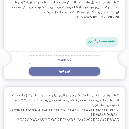
شما می‌توانید از طریق سامانه نت افراز گواهینامه SSL دامنه خود را تهیه کنید و با
ثبت این کد بر روی سبد خرید از 45 درصد تخفیف بهره‌مند شوید لازم به ذکر است که
این کد فقط بر روی گواهینامه DV تک دامنه اعمال می‌شود.
https://www.netafraz.com/ssl
منتشر شده در 16 مهر
MEHR-DV
کپی کنید
شما می‌توانید در خرید هاست اشتراکی حرفه‌ای ایران سرویس الماس 1 از سامانه نت
افراز، با انتخاب پرداخت ماهانه و ثبت این کد تخفیف بر روی سبد خرید از 33 درصد
تخفیف بهره‌مند شوید.
w.netafraz.com/%D9%85%DB%8C%D8%B2%D8%A8%D8%A7%D9%86%DB%8C-
%D9%88%D8%A8-
%D8%AD%D8%B1%D9%81%D9%87%E2%80%8C%D8%A7%DB%8C