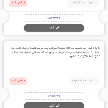
منتشر شده در 23 خرداد
منقضی شده
UC373YCT
کپی کنید
با وارد کردن کد تخفیف نت افزار سامانه میزبانی وب، سرور، هاست و ثبت دامنه نت
افراز از 12 درصد تخفیف بهره‌مند می‌شوید. برای دریافت کد های تخفیف نت افراز بر
yon.ir/kKgr3 کلیک نمایید.
منتشر شده در 09 مرداد
منقضی شده
UC585IWR
کپی کنید