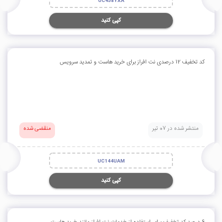
UC458YXA
کپی کنید
کد تخفیف 12 درصدی نت افراز برای خرید هاست و تمدید سرویس
منتشر شده در 07 تیر
منقضی شده
UC144UAM
کپی کنید