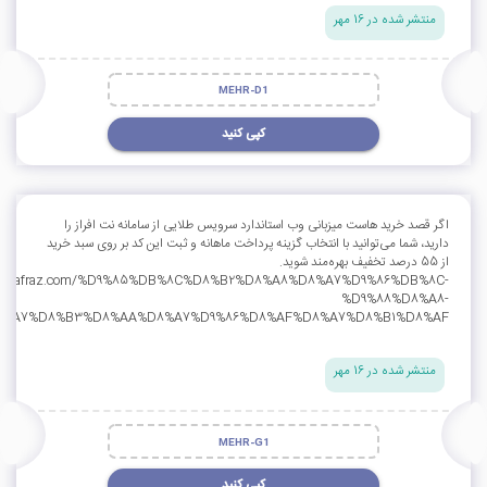
منتشر شده در 16 مهر
MEHR-D1
کپی کنید
اگر قصد خرید هاست میزبانی وب استاندارد سرویس طلایی از سامانه نت افراز را
دارید، شما می‌توانید با انتخاب گزینه پرداخت ماهانه و ثبت این کد بر روی سبد خرید
از 55 درصد تخفیف بهره‌مند شوید.
w.netafraz.com/%D9%85%DB%8C%D8%B2%D8%A8%D8%A7%D9%86%DB%8C-
%D9%88%D8%A8-
8%A7%D8%B3%D8%AA%D8%A7%D9%86%D8%AF%D8%A7%D8%B1%D8%AF
منتشر شده در 16 مهر
MEHR-G1
کپی کنید