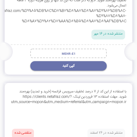
تخفیف بهره‌مند شوید. لازم به ذکر است که این کد تنها بر روی هزینه دوره 3 ماهه
اعمال می‌شود.
w.netafraz.com/%D9%85%DB%8C%D8%B2%D8%A8%D8%A7%D9%86%DB%8C-
%D9%88%D8%A8-
%D8%A7%D9%82%D8%AA%D8%B5%D8%A7%D8%AF%DB%8C
منتشر شده در 16 مهر
MEHR-E1
کپی کنید
با استفاده از این کد از 7 درصد تخفیف سرویس فرانسه (خرید و تمدید) بهره‌مند
شوید. مهلت استفاده 13 فروردین لینک:‌ https://clients.netafraz.com/?
utm_source=mopon&utm_medium=referral&utm_campaign=mopon.ir
منتشر شده در 26 اسفند
منقضی شده