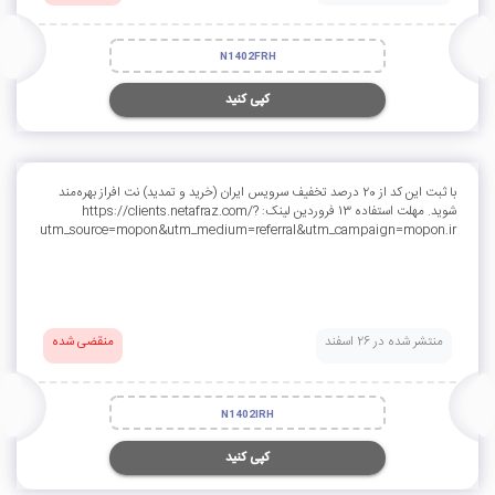
N1402FRH
کپی کنید
با ثبت این کد از 20 درصد تخفیف سرویس ایران (خرید و تمدید) نت افراز بهره‌مند
شوید. مهلت استفاده 13 فروردین لینک:‌ https://clients.netafraz.com/?
utm_source=mopon&utm_medium=referral&utm_campaign=mopon.ir
منتشر شده در 26 اسفند
منقضی شده
N1402IRH
کپی کنید