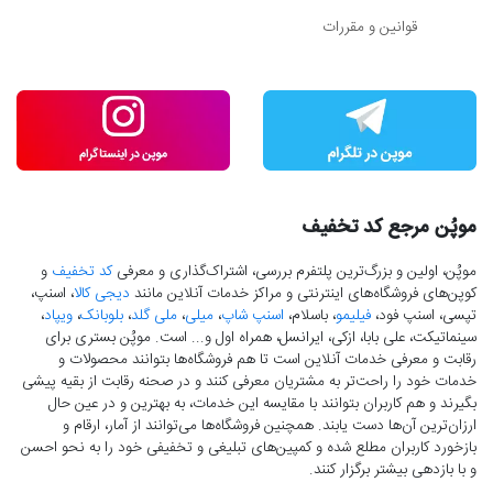
قوانین و مقررات
موپُن مرجع کد تخفیف
موپُن، اولین و بزرگ‌ترین پلتفرم بررسی، اشتراک‌گذاری و معرفی
کد تخفیف
و
کوپن‌های فروشگاه‌های اینترنتی و مراکز خدمات آنلاین مانند
دیجی کالا
، اسنپ،
تپسی، اسنپ فود،
فیلیمو
، باسلام،
اسنپ شاپ
،
میلی
،
ملی گلد
،
بلوبانک
،
ویپاد
،
سینماتیکت، علی بابا، ازکی، ایرانسل، همراه اول و... است. موپُن بستری برای
رقابت و معرفی خدمات آنلاین است تا هم فروشگاه‌ها بتوانند محصولات و
خدمات خود را راحت‌تر به مشتریان معرفی کنند و در صحنه رقابت از بقیه پیشی
بگیرند و هم کاربران بتوانند با مقایسه این خدمات، به بهترین و در عین حال
ارزان‌ترین آن‌ها دست‌ یابند. همچنین فروشگاه‌ها می‌توانند از آمار، ارقام و
بازخورد کاربران مطلع شده و کمپین‌های تبلیغی و تخفیفی خود را به نحو احسن
و با بازدهی بیشتر برگزار کنند.