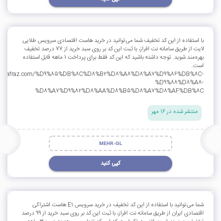
با استفاده از این کد تخفیف شما می‌توانید در خرید هاست اقتصادی سرویس طلایی
لایت از طریق سامانه نت افراز، با ثبت این کد بر روی سبد خرید از 77 درصد تخفیف
بهره‌مند شوید. توجه داشته باشید که این کد فقط برای پرداخت 1 ماهه قابل استفاده
است.
w.netafraz.com/%D9%85%DB%8C%D8%B2%D8%A8%D8%A7%D9%86%DB%8C-
%D9%88%D8%A8-
%D8%A7%D9%82%D8%AA%D8%B5%D8%A7%D8%AF%DB%8C
منتشر شده در 16 مهر
MEHR-GL
کپی کنید
شما می‌توانید با استفاده از این کد تخفیف در خرید سرویس E1 هاست اشتراکی
اقتصادی ایران از طریق سامانه نت افراز، با ثبت این کد بر روی سبد خرید از 99 درصد