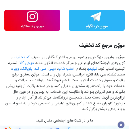
موپُن مرجع کد تخفیف
موپُن، اولین و بزرگ‌ترین پلتفرم بررسی، اشتراک‌گذاری و معرفی
کد تخفیف
و
کوپن‌های فروشگاه‌های اینترنتی و مراکز خدمات آنلاین مانند
دیجی کالا
، اسنپ،
تپسی، اسنپ فود،
فیلیمو
، باسلام،
اسنپ شاپ
،
میلی
،
ملی گلد
،
بلوبانک
،
ویپاد
،
سینماتیکت، علی بابا، ازکی، ایرانسل، همراه اول و... است. موپُن بستری برای
رقابت و معرفی خدمات آنلاین است تا هم فروشگاه‌ها بتوانند محصولات و
خدمات خود را راحت‌تر به مشتریان معرفی کنند و در صحنه رقابت از بقیه پیشی
بگیرند و هم کاربران بتوانند با مقایسه این خدمات، به بهترین و در عین حال
ارزان‌ترین آن‌ها دست‌ یابند. همچنین فروشگاه‌ها می‌توانند از آمار، ارقام و
بازخورد کاربران مطلع شده و کمپین‌های تبلیغی و تخفیفی خود را به نحو احسن
و با بازدهی بیشتر برگزار کنند.
ما را در شبکه‌های اجتماعی دنبال کنید.
×