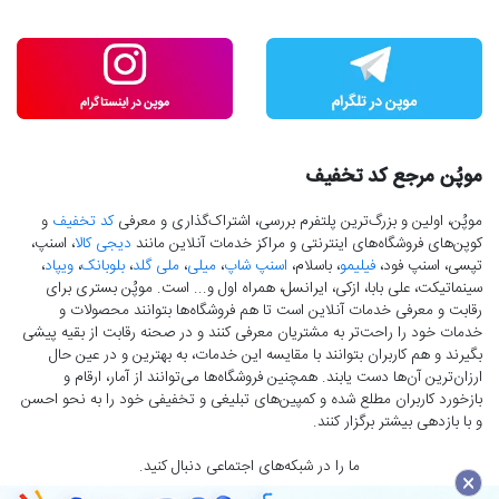
موپُن مرجع کد تخفیف
موپُن، اولین و بزرگ‌ترین پلتفرم بررسی، اشتراک‌گذاری و معرفی
کد تخفیف
و
کوپن‌های فروشگاه‌های اینترنتی و مراکز خدمات آنلاین مانند
دیجی کالا
، اسنپ،
تپسی، اسنپ فود،
فیلیمو
، باسلام،
اسنپ شاپ
،
میلی
،
ملی گلد
،
بلوبانک
،
ویپاد
،
سینماتیکت، علی بابا، ازکی، ایرانسل، همراه اول و... است. موپُن بستری برای
رقابت و معرفی خدمات آنلاین است تا هم فروشگاه‌ها بتوانند محصولات و
خدمات خود را راحت‌تر به مشتریان معرفی کنند و در صحنه رقابت از بقیه پیشی
بگیرند و هم کاربران بتوانند با مقایسه این خدمات، به بهترین و در عین حال
ارزان‌ترین آن‌ها دست‌ یابند. همچنین فروشگاه‌ها می‌توانند از آمار، ارقام و
بازخورد کاربران مطلع شده و کمپین‌های تبلیغی و تخفیفی خود را به نحو احسن
و با بازدهی بیشتر برگزار کنند.
ما را در شبکه‌های اجتماعی دنبال کنید.
×