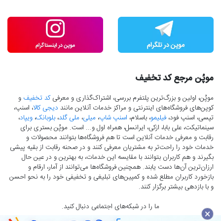
موپُن مرجع کد تخفیف
موپُن، اولین و بزرگ‌ترین پلتفرم بررسی، اشتراک‌گذاری و معرفی
کد تخفیف
و
کوپن‌های فروشگاه‌های اینترنتی و مراکز خدمات آنلاین مانند
دیجی کالا
، اسنپ،
تپسی، اسنپ فود،
فیلیمو
، باسلام،
اسنپ شاپ
،
میلی
،
ملی گلد
،
بلوبانک
،
ویپاد
،
سینماتیکت، علی بابا، ازکی، ایرانسل، همراه اول و... است. موپُن بستری برای
رقابت و معرفی خدمات آنلاین است تا هم فروشگاه‌ها بتوانند محصولات و
خدمات خود را راحت‌تر به مشتریان معرفی کنند و در صحنه رقابت از بقیه پیشی
بگیرند و هم کاربران بتوانند با مقایسه این خدمات، به بهترین و در عین حال
ارزان‌ترین آن‌ها دست‌ یابند. همچنین فروشگاه‌ها می‌توانند از آمار، ارقام و
بازخورد کاربران مطلع شده و کمپین‌های تبلیغی و تخفیفی خود را به نحو احسن
و با بازدهی بیشتر برگزار کنند.
ما را در شبکه‌های اجتماعی دنبال کنید.
×