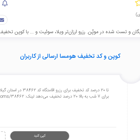
ان و تست شده در موپُن. رزرو ارزان‌تر ویلا، سوئیت و ... با کوپن تخف
کوپن و کد تخفیف هومسا ارسالی از کاربران
برای 7 شب به بالا 20 درصد تخفیف می‌دهد لینک: https://www.homsa.net/rooms/38462
کپی کنید