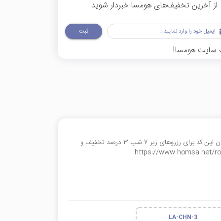
از آخرین تخفیف‌های هومسا خبردار شوید
ثبت
یف سایت هومسا!
تا 20 درصد کد تخفیف برای رزرو اقامتگاه کد 38462 در استان گیلان این کد برای رزروهای زیر 7 شب 3 درصد تخفیف و
LA-CHN-3