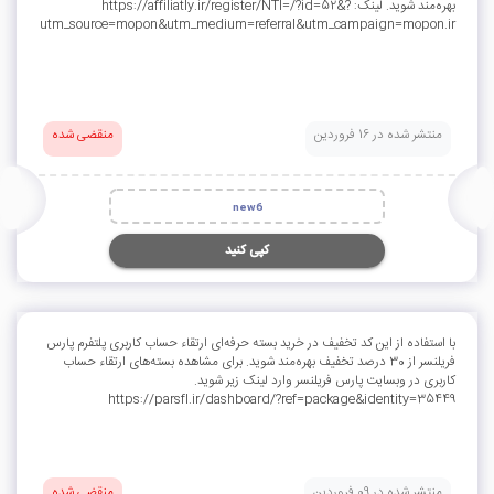
بهره‌مند شوید. لینک: https://affiliatly.ir/register/NTI=/?id=52&?
utm_source=mopon&utm_medium=referral&utm_campaign=mopon.ir
منتشر شده در 16 فروردین
منقضی شده
new6
کپی کنید
با استفاده از این کد تخفیف در خرید بسته‌ حرفه‌ای ارتقاء حساب کاربری پلتفرم پارس
فریلنسر از 30 درصد تخفیف بهره‌مند شوید. برای مشاهده بسته‌‌های ارتقاء حساب
کاربری در وبسایت پارس فریلنسر وارد لینک زیر شوید.
https://parsfl.ir/dashboard/?ref=package&identity=35449
منتشر شده در 09 فروردین
منقضی شده