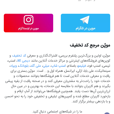
موپُن مرجع کد تخفیف
موپُن، اولین و بزرگ‌ترین پلتفرم بررسی، اشتراک‌گذاری و معرفی
کد تخفیف
و
کوپن‌های فروشگاه‌های اینترنتی و مراکز خدمات آنلاین مانند
دیجی کالا
، اسنپ،
تپسی، اسنپ فود،
فیلیمو
، باسلام،
اسنپ شاپ
،
میلی
،
ملی گلد
،
بلوبانک
،
ویپاد
،
سینماتیکت، علی بابا، ازکی، ایرانسل، همراه اول و... است. موپُن بستری برای
رقابت و معرفی خدمات آنلاین است تا هم فروشگاه‌ها بتوانند محصولات و
خدمات خود را راحت‌تر به مشتریان معرفی کنند و در صحنه رقابت از بقیه پیشی
بگیرند و هم کاربران بتوانند با مقایسه این خدمات، به بهترین و در عین حال
ارزان‌ترین آن‌ها دست‌ یابند. همچنین فروشگاه‌ها می‌توانند از آمار، ارقام و
بازخورد کاربران مطلع شده و کمپین‌های تبلیغی و تخفیفی خود را به نحو احسن
و با بازدهی بیشتر برگزار کنند.
ما را در شبکه‌های اجتماعی دنبال کنید.