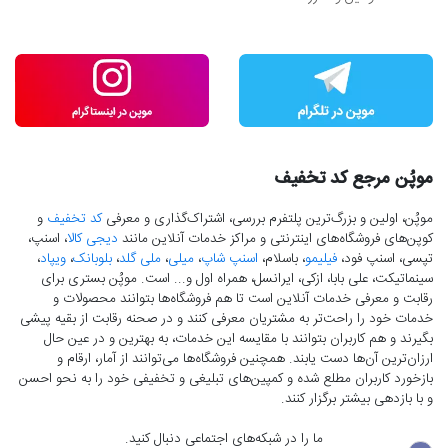
موپُن مرجع کد تخفیف
موپُن، اولین و بزرگ‌ترین پلتفرم بررسی، اشتراک‌گذاری و معرفی
کد تخفیف
و
کوپن‌های فروشگاه‌های اینترنتی و مراکز خدمات آنلاین مانند
دیجی کالا
، اسنپ،
تپسی، اسنپ فود،
فیلیمو
، باسلام،
اسنپ شاپ
،
میلی
،
ملی گلد
،
بلوبانک
،
ویپاد
،
سینماتیکت، علی بابا، ازکی، ایرانسل، همراه اول و... است. موپُن بستری برای
رقابت و معرفی خدمات آنلاین است تا هم فروشگاه‌ها بتوانند محصولات و
خدمات خود را راحت‌تر به مشتریان معرفی کنند و در صحنه رقابت از بقیه پیشی
بگیرند و هم کاربران بتوانند با مقایسه این خدمات، به بهترین و در عین حال
ارزان‌ترین آن‌ها دست‌ یابند. همچنین فروشگاه‌ها می‌توانند از آمار، ارقام و
بازخورد کاربران مطلع شده و کمپین‌های تبلیغی و تخفیفی خود را به نحو احسن
و با بازدهی بیشتر برگزار کنند.
ما را در شبکه‌های اجتماعی دنبال کنید.