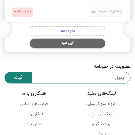
منتشر شده در 20 مهر
منقضی شده
chapagha
کپی کنید
عضویت در خبرنامه
ثبت
لینک‌های مفید
همکاری با ما
افزونه مرورگر موپُن
فرصت‌های شغلی
اپلیکیشن موپُن
همکاری با ما
ربات تلگرام
تماس با ما
وبلاگ