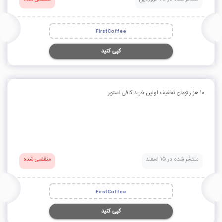
FirstCoffee
کپی کنید
10 هزار تومان تخفیف اولین خرید کافی استور
منتشر شده در 15 اسفند
منقضی شده
FirstCoffee
کپی کنید