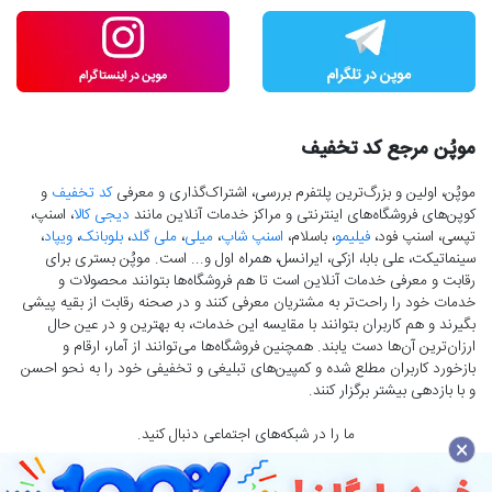
موپُن مرجع کد تخفیف
موپُن، اولین و بزرگ‌ترین پلتفرم بررسی، اشتراک‌گذاری و معرفی
کد تخفیف
و
کوپن‌های فروشگاه‌های اینترنتی و مراکز خدمات آنلاین مانند
دیجی کالا
، اسنپ،
تپسی، اسنپ فود،
فیلیمو
، باسلام،
اسنپ شاپ
،
میلی
،
ملی گلد
،
بلوبانک
،
ویپاد
،
سینماتیکت، علی بابا، ازکی، ایرانسل، همراه اول و... است. موپُن بستری برای
رقابت و معرفی خدمات آنلاین است تا هم فروشگاه‌ها بتوانند محصولات و
خدمات خود را راحت‌تر به مشتریان معرفی کنند و در صحنه رقابت از بقیه پیشی
بگیرند و هم کاربران بتوانند با مقایسه این خدمات، به بهترین و در عین حال
ارزان‌ترین آن‌ها دست‌ یابند. همچنین فروشگاه‌ها می‌توانند از آمار، ارقام و
بازخورد کاربران مطلع شده و کمپین‌های تبلیغی و تخفیفی خود را به نحو احسن
و با بازدهی بیشتر برگزار کنند.
ما را در شبکه‌های اجتماعی دنبال کنید.
×