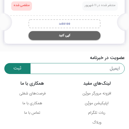
منتشر شده در 11 شهریور
منقضی شده
ic50100
کپی کنید
عضویت در خبرنامه
ثبت
لینک‌های مفید
همکاری با ما
افزونه مرورگر موپُن
فرصت‌های شغلی
اپلیکیشن موپُن
همکاری با ما
ربات تلگرام
تماس با ما
وبلاگ