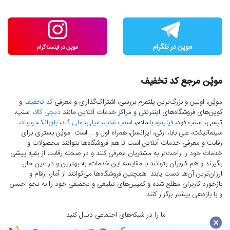
موپُن مرجع کد تخفیف
موپُن، اولین و بزرگ‌ترین پلتفرم بررسی، اشتراک‌گذاری و معرفی
کد تخفیف
و
کوپن‌های فروشگاه‌های اینترنتی و مراکز خدمات آنلاین مانند
دیجی کالا
، اسنپ،
تپسی، اسنپ فود،
فیلیمو
، باسلام،
اسنپ شاپ
،
میلی
،
ملی گلد
،
بلوبانک
،
ویپاد
،
سینماتیکت، علی بابا، ازکی، ایرانسل، همراه اول و... است. موپُن بستری برای
رقابت و معرفی خدمات آنلاین است تا هم فروشگاه‌ها بتوانند محصولات و
خدمات خود را راحت‌تر به مشتریان معرفی کنند و در صحنه رقابت از بقیه پیشی
بگیرند و هم کاربران بتوانند با مقایسه این خدمات، به بهترین و در عین حال
ارزان‌ترین آن‌ها دست‌ یابند. همچنین فروشگاه‌ها می‌توانند از آمار، ارقام و
بازخورد کاربران مطلع شده و کمپین‌های تبلیغی و تخفیفی خود را به نحو احسن
و با بازدهی بیشتر برگزار کنند.
ما را در شبکه‌های اجتماعی دنبال کنید.
×