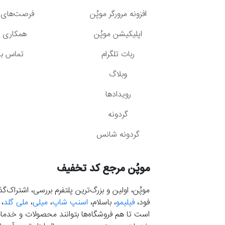
افزونه مرورگر موپُن
فرصت‌های 
اپلیکیشن موپُن
همکاری با
ربات تلگرام
تماس با 
وبلاگ
رویدادها
گردونه
گردونه شانس
موپُن مرجع کد تخفیف
موپُن، اولین و بزرگ‌ترین پلتفرم بررسی، اشتراک‌
فود،
فیلیمو
، باسلام،
اسنپ شاپ
،
میلی
،
ملی گلد
،
است تا هم فروشگاه‌ها بتوانند محصولات و خدمات 