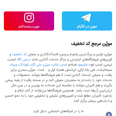
موپُن مرجع کد تخفیف
موپُن، اولین و بزرگ‌ترین پلتفرم بررسی، اشتراک‌گذاری و معرفی
کد تخفیف
و
کوپن‌های فروشگاه‌های اینترنتی و مراکز خدمات آنلاین مانند
دیجی کالا
، اسنپ،
تپسی، اسنپ فود،
فیلیمو
، باسلام،
اسنپ شاپ
،
میلی
،
ملی گلد
،
بلوبانک
،
ویپاد
،
سینماتیکت، علی بابا، ازکی، ایرانسل، همراه اول و... است. موپُن بستری برای
رقابت و معرفی خدمات آنلاین است تا هم فروشگاه‌ها بتوانند محصولات و
خدمات خود را راحت‌تر به مشتریان معرفی کنند و در صحنه رقابت از بقیه پیشی
بگیرند و هم کاربران بتوانند با مقایسه این خدمات، به بهترین و در عین حال
ارزان‌ترین آن‌ها دست‌ یابند. همچنین فروشگاه‌ها می‌توانند از آمار، ارقام و
بازخورد کاربران مطلع شده و کمپین‌های تبلیغی و تخفیفی خود را به نحو احسن
و با بازدهی بیشتر برگزار کنند.
ما را در شبکه‌های اجتماعی دنبال کنید.
×