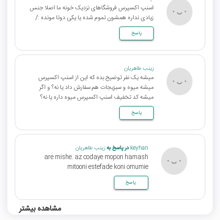
اسنپ اکسپرس فروشگاهای نزدیک خونه ما اصلا جنس
زیادی نداره همشون تموم شده یا یکی دوتا مونده :/
پاسخ
زینب طاهریان
میشه یک نفر توضیح بده که این از اسنپ اکسپرس
میشه میوه و سبزیجات هم سفارش داد یا نه؟ و اگر
میشه کد تخفیف اسنپ اکسپرس میوه داره یا نه؟
پاسخ
keyhan
در پاسخ به
زینب طاهریان
are mishe. az codaye mopon hamash
mitooni estefade koni omumie
پاسخ
مشاهده بیشتر