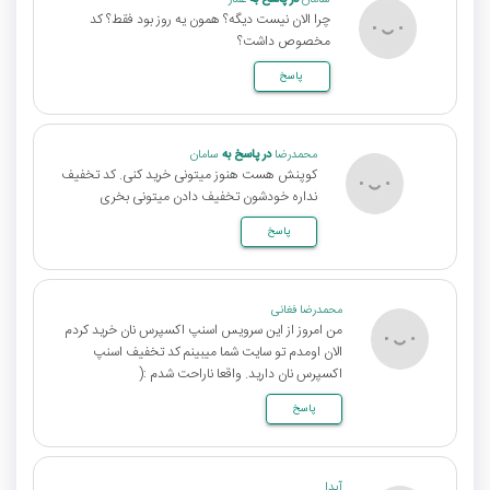
سامان
در پاسخ به
عمار
چرا الان نیست دیگه؟ همون یه روز بود فقط؟ کد
مخصوص داشت؟
پاسخ
محمدرضا
در پاسخ به
سامان
کوپنش هست هنوز میتونی خرید کنی. کد تخفیف
نداره خودشون تخفیف دادن میتونی بخری
پاسخ
محمدرضا فغانی
من امروز از این سرویس اسنپ اکسپرس نان خرید کردم
الان اومدم تو سایت شما میبینم کد تخفیف اسنپ
اکسپرس نان دارید. واقعا ناراحت شدم :(
پاسخ
آیدا