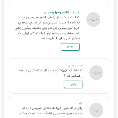
MR.JOKER
در پاسخ به
شهرام
کد تخفیف خرید اول اسنپ اکسپرس یعنی وقتی که
تو تاحالا از اسنپ اکسپرس سفارش ندادی میخوای
خرید کنی میتونی این کدو بزنی تخفیف میگیری یعنی
فقط مشتری جدیدا میتونن استفاده کنن اونایی که
سفارش قبلی دارن اعمال نمیشه
پاسخ
حسین عبدی
کد تخفیف mopon رو میزنم کار نمیکنه کسی میتونه
راهنماییم کنه!!!
پاسخ
آرزو
واای واقعا خیلی خوبه هر ساعتی سرویس داره کد
تخفیف موپن هم میزنی قشنگ نصف قیمت میشه