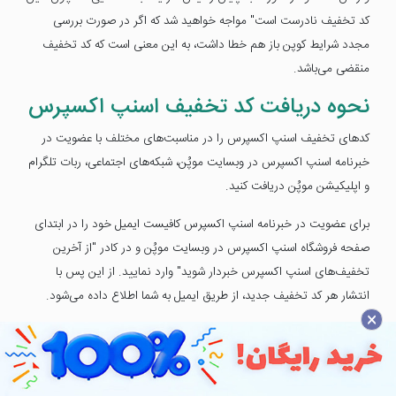
کد تخفیف نادرست است" مواجه خواهید شد که اگر در صورت بررسی
مجدد شرایط کوپن باز هم خطا داشت، به این معنی است که کد تخفیف
منقضی می‌باشد.
نحوه دریافت کد تخفیف اسنپ اکسپرس
کدهای تخفیف اسنپ اکسپرس را در مناسبت‌های مختلف با عضویت در
خبرنامه اسنپ اکسپرس در وبسایت موپُن، شبکه‌های اجتماعی، ربات تلگرام
و اپلیکیشن موپُن دریافت کنید.
برای عضویت در خبرنامه اسنپ اکسپرس کافیست ایمیل خود را در ابتدای
صفحه فروشگاه اسنپ اکسپرس در وبسایت موپُن و در کادر "از آخرین
تخفیف‌های اسنپ اکسپرس خبردار شوید" وارد نمایید. از این پس با
انتشار هر کد تخفیف جدید، از طریق ایمیل به شما اطلاع داده می‌شود.
×
روش دیگر برای دریافت کد تخفیف اسنپ اکسپرس عضویت در ربات
تلگرام موپُن به نشانی @mopon_ir_bot است که می‌توانید در آن با
استفاده از گزینه علاقه‌مندی‌ها، اسنپ اکسپرس را به لیست فروشگاه‌های