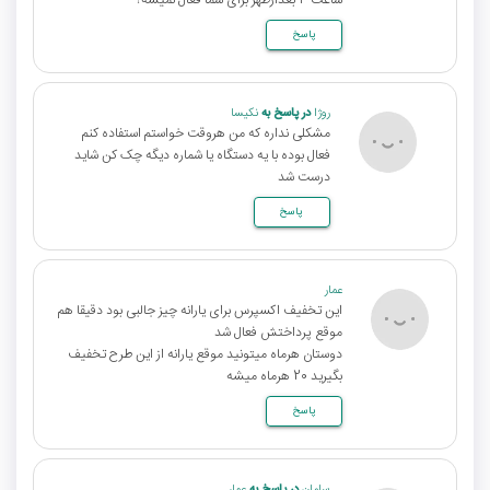
ساعت ۳ بعدازظهر برای شما فعال نمیشه؟
پاسخ
روژا
در پاسخ به
نکیسا
مشکلی نداره که من هروقت خواستم استفاده کنم
فعال بوده با یه دستگاه یا شماره دیگه چک کن شاید
درست شد
پاسخ
عمار
این تخفیف اکسپرس برای یارانه چیز جالبی بود دقیقا هم
موقع پرداختش فعال شد
دوستان هرماه میتونید موقع یارانه از این طرح تخفیف
بگیرید 20 هرماه میشه
پاسخ