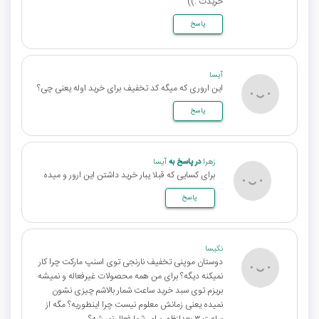
خریدت :))
پاسخ
آیسا
این اروری که میگه کد تخفیف برای خرید اوله یعنی چی؟
پاسخ
زهرا
در پاسخ به
آیسا
برای کسایی که قبلا یبار خرید داشتن این ارور و میده
پاسخ
نکیسا
دوستان موپنی تخفیف نارنجی توی اسنپ مارکت چرا کار
نمیکنه دیگه؟ برای من همه محصولات غیرفعاله و نمیشه
بریزم توی سبد خرید ساعت شمار بالاشم چیزی نشون
نمیده یعنی زمانش معلوم نیست چرا اینطوریه؟ مگه از