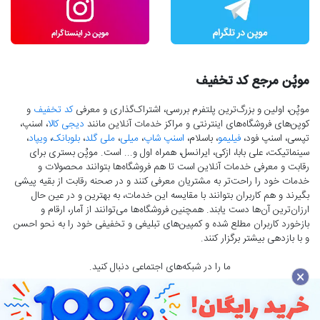
موپُن مرجع کد تخفیف
موپُن، اولین و بزرگ‌ترین پلتفرم بررسی، اشتراک‌گذاری و معرفی
کد تخفیف
و
کوپن‌های فروشگاه‌های اینترنتی و مراکز خدمات آنلاین مانند
دیجی کالا
، اسنپ،
تپسی، اسنپ فود،
فیلیمو
، باسلام،
اسنپ شاپ
،
میلی
،
ملی گلد
،
بلوبانک
،
ویپاد
،
سینماتیکت، علی بابا، ازکی، ایرانسل، همراه اول و... است. موپُن بستری برای
رقابت و معرفی خدمات آنلاین است تا هم فروشگاه‌ها بتوانند محصولات و
خدمات خود را راحت‌تر به مشتریان معرفی کنند و در صحنه رقابت از بقیه پیشی
بگیرند و هم کاربران بتوانند با مقایسه این خدمات، به بهترین و در عین حال
ارزان‌ترین آن‌ها دست‌ یابند. همچنین فروشگاه‌ها می‌توانند از آمار، ارقام و
بازخورد کاربران مطلع شده و کمپین‌های تبلیغی و تخفیفی خود را به نحو احسن
و با بازدهی بیشتر برگزار کنند.
ما را در شبکه‌های اجتماعی دنبال کنید.
×