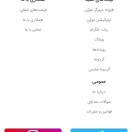
افزونه مرورگر موپُن
فرصت‌های شغلی
اپلیکیشن موپُن
همکاری با ما
ربات تلگرام
تماس با ما
وبلاگ
رویدادها
گردونه
گردونه شانس
عمومی
درباره ما
سوالات متداول
قوانین و مقررات