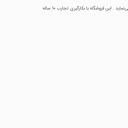
فروشگاه اینترنتی بانک باطری به صورت تخصصی در حوزه باطری نظیر باطری موبایل، لب تاپ، دوربین، سمعک و... فعالیت می‌نماید . این فروشگاه با بکارگیری تجارب 10 ساله