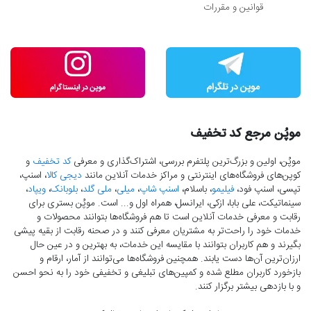
قوانین و مقررات
موپُن مرجع کد تخفیف
موپُن، اولین و بزرگ‌ترین پلتفرم بررسی، اشتراک‌گذاری و معرفی
کد تخفیف
و
کوپن‌های فروشگاه‌های اینترنتی و مراکز خدمات آنلاین مانند
دیجی کالا
، اسنپ،
تپسی، اسنپ فود،
فیلیمو
، باسلام،
اسنپ شاپ
،
میلی
،
ملی گلد
،
بلوبانک
،
ویپاد
،
سینماتیکت، علی بابا، ازکی، ایرانسل، همراه اول و... است. موپُن بستری برای
رقابت و معرفی خدمات آنلاین است تا هم فروشگاه‌ها بتوانند محصولات و
خدمات خود را راحت‌تر به مشتریان معرفی کنند و در صحنه رقابت از بقیه پیشی
بگیرند و هم کاربران بتوانند با مقایسه این خدمات، به بهترین و در عین حال
ارزان‌ترین آن‌ها دست‌ یابند. همچنین فروشگاه‌ها می‌توانند از آمار، ارقام و
بازخورد کاربران مطلع شده و کمپین‌های تبلیغی و تخفیفی خود را به نحو احسن
و با بازدهی بیشتر برگزار کنند.