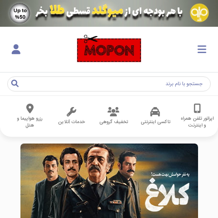
اپراتور تلفن همراه
رزرو هواپیما و
تاکسی اینترنتی
تخفیف گروهی
خدمات آنلاین
و اینترنت
هتل