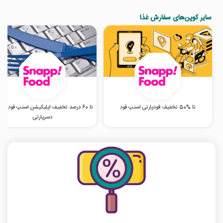
سایر کوپن‌های سفارش غذا
تا %50 تخفیف فودپارتی اسنپ فود
تا 60 درصد تخفیف اپلیکیشن اسنپ فود در 
دسرپارتی