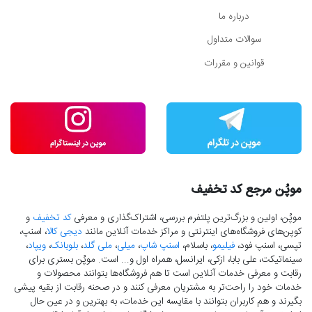
درباره ما
سوالات متداول
قوانین و مقررات
موپُن مرجع کد تخفیف
موپُن، اولین و بزرگ‌ترین پلتفرم بررسی، اشتراک‌گذاری و معرفی
کد تخفیف
و
کوپن‌های فروشگاه‌های اینترنتی و مراکز خدمات آنلاین مانند
دیجی کالا
، اسنپ،
تپسی، اسنپ فود،
فیلیمو
، باسلام،
اسنپ شاپ
،
میلی
،
ملی گلد
،
بلوبانک
،
ویپاد
،
سینماتیکت، علی بابا، ازکی، ایرانسل، همراه اول و... است. موپُن بستری برای
رقابت و معرفی خدمات آنلاین است تا هم فروشگاه‌ها بتوانند محصولات و
خدمات خود را راحت‌تر به مشتریان معرفی کنند و در صحنه رقابت از بقیه پیشی
بگیرند و هم کاربران بتوانند با مقایسه این خدمات، به بهترین و در عین حال