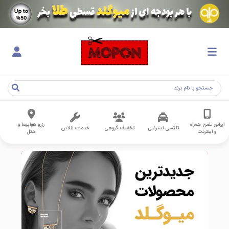
اپراتور تلفن همراه
رزرو هواپیما و
تاکسی اینترنتی
تخفیف گروهی
خدمات آنلاین
و اینترنت
هتل