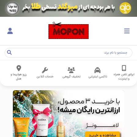
اپراتور تلفن همراه
رزرو هواپیما و
تاکسی اینترنتی
تخفیف گروهی
خدمات آنلاین
و اینترنت
هتل