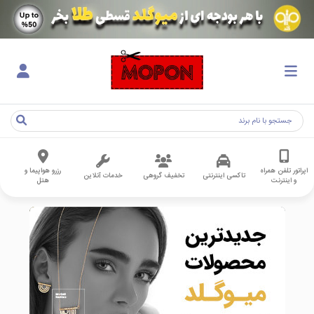
اپراتور تلفن همراه
رزرو هواپیما و
تاکسی اینترنتی
تخفیف گروهی
خدمات آنلاین
و اینترنت
هتل