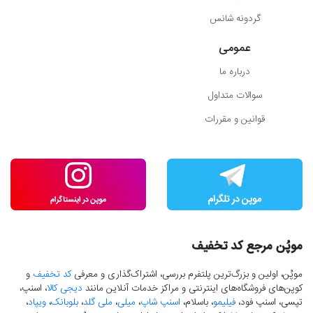
گردونه شانس
عمومی
درباره ما
سوالات متداول
قوانین و مقررات
موپُن مرجع کد تخفیف
موپُن، اولین و بزرگ‌ترین پلتفرم بررسی، اشتراک‌گذاری و معرفی
کد تخفیف
و
کوپن‌های فروشگاه‌های اینترنتی و مراکز خدمات آنلاین مانند
دیجی کالا
، اسنپ،
تپسی، اسنپ فود،
فیلیمو
، باسلام،
اسنپ شاپ
،
میلی
،
ملی گلد
،
بلوبانک
،
ویپاد
،