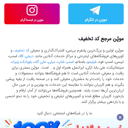
موپُن مرجع کد تخفیف
موپُن، اولین و بزرگ‌ترین پلتفرم بررسی، اشتراک‌گذاری و معرفی
کد تخفیف
و
کوپن‌های فروشگاه‌های اینترنتی و مراکز خدمات آنلاین مانند
دیجی کالا
، اسنپ،
تپسی، اسنپ فود،
فیلیمو
، باسلام،
اسنپ شاپ
،
میلی
،
ملی گلد
،
بلوبانک
،
ویپاد
،
سینماتیکت، علی بابا، ازکی، ایرانسل، همراه اول و... است. موپُن بستری برای
رقابت و معرفی خدمات آنلاین است تا هم فروشگاه‌ها بتوانند محصولات و
خدمات خود را راحت‌تر به مشتریان معرفی کنند و در صحنه رقابت از بقیه پیشی
بگیرند و هم کاربران بتوانند با مقایسه این خدمات، به بهترین و در عین حال
ارزان‌ترین آن‌ها دست‌ یابند. همچنین فروشگاه‌ها می‌توانند از آمار، ارقام و
بازخورد کاربران مطلع شده و کمپین‌های تبلیغی و تخفیفی خود را به نحو احسن
و با بازدهی بیشتر برگزار کنند.
ما را در شبکه‌های اجتماعی دنبال کنید.
×