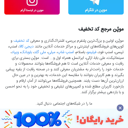
موپُن مرجع کد تخفیف
موپُن، اولین و بزرگ‌ترین پلتفرم بررسی، اشتراک‌گذاری و معرفی
کد تخفیف
و
کوپن‌های فروشگاه‌های اینترنتی و مراکز خدمات آنلاین مانند
دیجی کالا
، اسنپ،
تپسی، اسنپ فود،
فیلیمو
، باسلام،
اسنپ شاپ
،
میلی
،
ملی گلد
،
بلوبانک
،
ویپاد
،
سینماتیکت، علی بابا، ازکی، ایرانسل، همراه اول و... است. موپُن بستری برای
رقابت و معرفی خدمات آنلاین است تا هم فروشگاه‌ها بتوانند محصولات و
خدمات خود را راحت‌تر به مشتریان معرفی کنند و در صحنه رقابت از بقیه پیشی
بگیرند و هم کاربران بتوانند با مقایسه این خدمات، به بهترین و در عین حال
ارزان‌ترین آن‌ها دست‌ یابند. همچنین فروشگاه‌ها می‌توانند از آمار، ارقام و
بازخورد کاربران مطلع شده و کمپین‌های تبلیغی و تخفیفی خود را به نحو احسن
و با بازدهی بیشتر برگزار کنند.
ما را در شبکه‌های اجتماعی دنبال کنید.
×