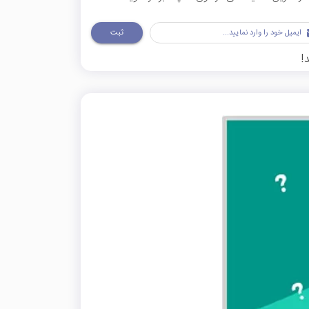
ثبت
!