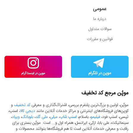
عمومی
درباره ما
سوالات متداول
قوانین و مقررات
موپُن مرجع کد تخفیف
موپُن، اولین و بزرگ‌ترین پلتفرم بررسی، اشتراک‌گذاری و معرفی
کد تخفیف
و
کوپن‌های فروشگاه‌های اینترنتی و مراکز خدمات آنلاین مانند
دیجی کالا
، اسنپ،
تپسی، اسنپ فود،
فیلیمو
، باسلام،
اسنپ شاپ
،
میلی
،
ملی گلد
،
بلوبانک
،
ویپاد
،
سینماتیکت، علی بابا، ازکی، ایرانسل، همراه اول و... است. موپُن بستری برای
رقابت و معرفی خدمات آنلاین است تا هم فروشگاه‌ها بتوانند محصولات و