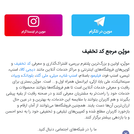
موپُن مرجع کد تخفیف
موپُن، اولین و بزرگ‌ترین پلتفرم بررسی، اشتراک‌گذاری و معرفی
کد تخفیف
و
کوپن‌های فروشگاه‌های اینترنتی و مراکز خدمات آنلاین مانند
دیجی کالا
، اسنپ،
تپسی، اسنپ فود،
فیلیمو
، باسلام،
اسنپ شاپ
،
میلی
،
ملی گلد
،
بلوبانک
،
ویپاد
،
سینماتیکت، علی بابا، ازکی، ایرانسل، همراه اول و... است. موپُن بستری برای
رقابت و معرفی خدمات آنلاین است تا هم فروشگاه‌ها بتوانند محصولات و
خدمات خود را راحت‌تر به مشتریان معرفی کنند و در صحنه رقابت از بقیه پیشی
بگیرند و هم کاربران بتوانند با مقایسه این خدمات، به بهترین و در عین حال
ارزان‌ترین آن‌ها دست‌ یابند. همچنین فروشگاه‌ها می‌توانند از آمار، ارقام و
بازخورد کاربران مطلع شده و کمپین‌های تبلیغی و تخفیفی خود را به نحو احسن
و با بازدهی بیشتر برگزار کنند.
ما را در شبکه‌های اجتماعی دنبال کنید.
×