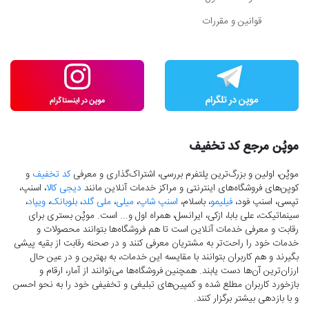
قوانین و مقررات
موپُن مرجع کد تخفیف
موپُن، اولین و بزرگ‌ترین پلتفرم بررسی، اشتراک‌گذاری و معرفی
کد تخفیف
و
کوپن‌های فروشگاه‌های اینترنتی و مراکز خدمات آنلاین مانند
دیجی کالا
، اسنپ،
تپسی، اسنپ فود،
فیلیمو
، باسلام،
اسنپ شاپ
،
میلی
،
ملی گلد
،
بلوبانک
،
ویپاد
،
سینماتیکت، علی بابا، ازکی، ایرانسل، همراه اول و... است. موپُن بستری برای
رقابت و معرفی خدمات آنلاین است تا هم فروشگاه‌ها بتوانند محصولات و
خدمات خود را راحت‌تر به مشتریان معرفی کنند و در صحنه رقابت از بقیه پیشی
بگیرند و هم کاربران بتوانند با مقایسه این خدمات، به بهترین و در عین حال
ارزان‌ترین آن‌ها دست‌ یابند. همچنین فروشگاه‌ها می‌توانند از آمار، ارقام و
بازخورد کاربران مطلع شده و کمپین‌های تبلیغی و تخفیفی خود را به نحو احسن
و با بازدهی بیشتر برگزار کنند.