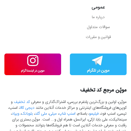
عمومی
درباره ما
سوالات متداول
قوانین و مقررات
موپُن مرجع کد تخفیف
موپُن، اولین و بزرگ‌ترین پلتفرم بررسی، اشتراک‌گذاری و معرفی
کد تخفیف
و
کوپن‌های فروشگاه‌های اینترنتی و مراکز خدمات آنلاین مانند
دیجی کالا
، اسنپ،
تپسی، اسنپ فود،
فیلیمو
، باسلام،
اسنپ شاپ
،
میلی
،
ملی گلد
،
بلوبانک
،
ویپاد
،
سینماتیکت، علی بابا، ازکی، ایرانسل، همراه اول و... است. موپُن بستری برای
رقابت و معرفی خدمات آنلاین است تا هم فروشگاه‌ها بتوانند محصولات و